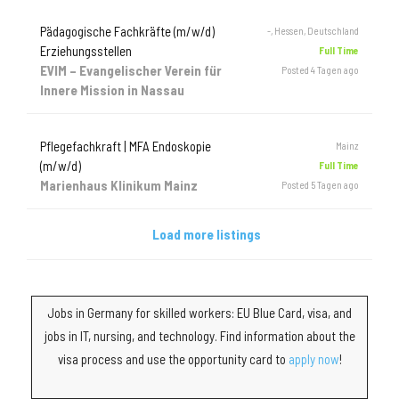
Pädagogische Fachkräfte (m/w/d)
-, Hessen, Deutschland
Erziehungsstellen
Full Time
EVIM – Evangelischer Verein für
Posted 4 Tagen ago
Innere Mission in Nassau
Pflegefachkraft | MFA Endoskopie
Mainz
(m/w/d)
Full Time
Marienhaus Klinikum Mainz
Posted 5 Tagen ago
Load more listings
Jobs in Germany for skilled workers: EU Blue Card, visa, and
jobs in IT, nursing, and technology. Find information about the
visa process and use the opportunity card to
apply now
!