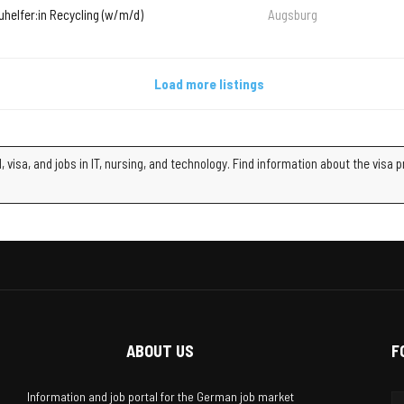
uhelfer:in Recycling (w/m/d)
Augsburg
Load more listings
 visa, and jobs in IT, nursing, and technology. Find information about the visa
ABOUT US
F
Information and job portal for the German job market