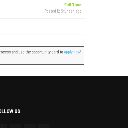
Full Time
Posted 12 Stunden ago
 process and use the opportunity card to
apply now
!
OLLOW US